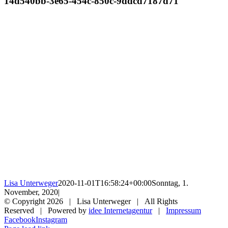
14d540bb-3e65-454c-850c-9ddcd7187d71
Lisa Unterweger
2020-11-01T16:58:24+00:00
Sonntag, 1.
November, 2020
|
© Copyright
2026 | Lisa Unterweger | All Rights
Reserved | Powered by
idee Internetagentur
|
Impressum
Facebook
Instagram