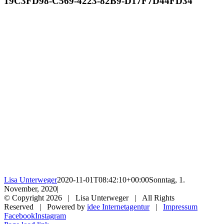
19C3FD98-C569-4223-82B9-D17F7D44FD34
Lisa Unterweger
2020-11-01T08:42:10+00:00
Sonntag, 1.
November, 2020
|
© Copyright
2026 | Lisa Unterweger | All Rights
Reserved | Powered by
idee Internetagentur
|
Impressum
Facebook
Instagram