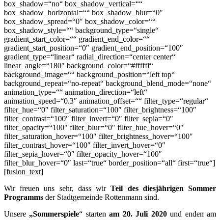
box_shadow=“no“ box_shadow_vertical=““
box_shadow_horizontal=““ box_shadow_blur=“0″
box_shadow_spread=“0″ box_shadow_color=““
box_shadow_style=““ background_type=“single“
gradient_start_color=““ gradient_end_color=““
gradient_start_position=“0″ gradient_end_position=“100″
gradient_type=“linear“ radial_direction=“center center“
linear_angle=“180″ background_color=“#ffffff“
background_image=““ background_position=“left top“
background_repeat=“no-repeat“ background_blend_mode=“none“
animation_type=““ animation_direction=“left“
animation_speed=“0.3″ animation_offset=““ filter_type=“regular“
filter_hue=“0″ filter_saturation=“100″ filter_brightness=“100″
filter_contrast=“100″ filter_invert=“0″ filter_sepia=“0″
filter_opacity=“100″ filter_blur=“0″ filter_hue_hover=“0″
filter_saturation_hover=“100″ filter_brightness_hover=“100″
filter_contrast_hover=“100″ filter_invert_hover=“0″
filter_sepia_hover=“0″ filter_opacity_hover=“100″
filter_blur_hover=“0″ last=“true“ border_position=“all“ first=“true“]
[fusion_text]
Wir freuen uns sehr, dass wir
Teil des diesjährigen Sommer
Programms
der Stadtgemeinde Rottenmann sind.
Unsere
„Sommerspiele
“ starten
am 20. Juli 2020
und enden am