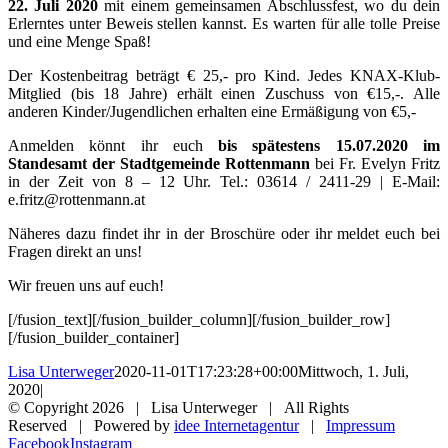
22. Juli 2020
mit einem gemeinsamen Abschlussfest, wo du dein
Erlerntes unter Beweis stellen kannst. Es warten für alle tolle Preise
und eine Menge Spaß!
Der Kostenbeitrag beträgt € 25,- pro Kind. Jedes KNAX-Klub-
Mitglied (bis 18 Jahre) erhält einen Zuschuss von €15,-. Alle
anderen Kinder/Jugendlichen erhalten eine Ermäßigung von €5,-
Anmelden könnt ihr euch
bis spätestens 15.07.2020 im
Standesamt der Stadtgemeinde Rottenmann
bei Fr. Evelyn Fritz
in der Zeit von 8 – 12 Uhr. Tel.: 03614 / 2411-29 | E-Mail:
e.fritz@rottenmann.at
Näheres dazu findet ihr in der Broschüre oder ihr meldet euch bei
Fragen direkt an uns!
Wir freuen uns auf euch!
[/fusion_text][/fusion_builder_column][/fusion_builder_row]
[/fusion_builder_container]
Lisa Unterweger
2020-11-01T17:23:28+00:00
Mittwoch, 1. Juli,
2020
|
© Copyright
2026 | Lisa Unterweger | All Rights
Reserved | Powered by
idee Internetagentur
|
Impressum
Facebook
Instagram