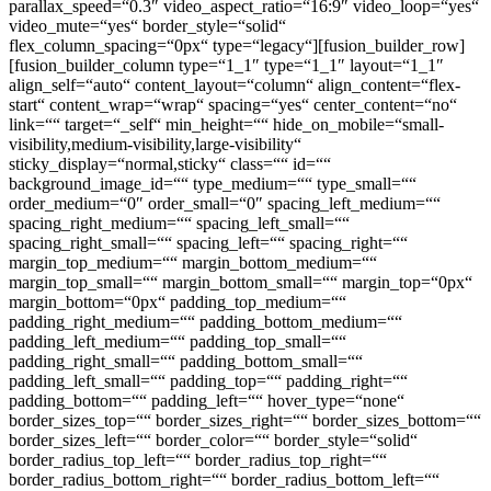
parallax_speed=“0.3″ video_aspect_ratio=“16:9″ video_loop=“yes“
video_mute=“yes“ border_style=“solid“
flex_column_spacing=“0px“ type=“legacy“][fusion_builder_row]
[fusion_builder_column type=“1_1″ type=“1_1″ layout=“1_1″
align_self=“auto“ content_layout=“column“ align_content=“flex-
start“ content_wrap=“wrap“ spacing=“yes“ center_content=“no“
link=““ target=“_self“ min_height=““ hide_on_mobile=“small-
visibility,medium-visibility,large-visibility“
sticky_display=“normal,sticky“ class=““ id=““
background_image_id=““ type_medium=““ type_small=““
order_medium=“0″ order_small=“0″ spacing_left_medium=““
spacing_right_medium=““ spacing_left_small=““
spacing_right_small=““ spacing_left=““ spacing_right=““
margin_top_medium=““ margin_bottom_medium=““
margin_top_small=““ margin_bottom_small=““ margin_top=“0px“
margin_bottom=“0px“ padding_top_medium=““
padding_right_medium=““ padding_bottom_medium=““
padding_left_medium=““ padding_top_small=““
padding_right_small=““ padding_bottom_small=““
padding_left_small=““ padding_top=““ padding_right=““
padding_bottom=““ padding_left=““ hover_type=“none“
border_sizes_top=““ border_sizes_right=““ border_sizes_bottom=““
border_sizes_left=““ border_color=““ border_style=“solid“
border_radius_top_left=““ border_radius_top_right=““
border_radius_bottom_right=““ border_radius_bottom_left=““