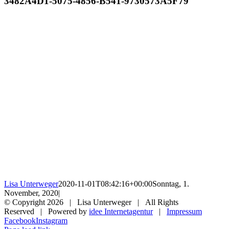
3482A4D1-5075-4856-B541-9730573A5F79
Lisa Unterweger
2020-11-01T08:42:16+00:00
Sonntag, 1.
November, 2020
|
© Copyright
2026 | Lisa Unterweger | All Rights
Reserved | Powered by
idee Internetagentur
|
Impressum
Facebook
Instagram