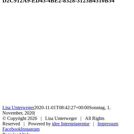
D2C912A9-ED43-4BE2-8328-3123B4310B54
Lisa Unterweger
2020-11-01T08:42:27+00:00
Sonntag, 1.
November, 2020
|
© Copyright
2026 | Lisa Unterweger | All Rights
Reserved | Powered by
idee Internetagentur
|
Impressum
Facebook
Instagram