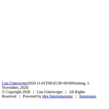
Lisa Unterweger
2020-11-01T08:45:38+00:00
Sonntag, 1.
November, 2020
|
© Copyright
2026 | Lisa Unterweger | All Rights
Reserved | Powered by
idee Internetagentur
|
Impressum
Facebook
Instagram
Nach
oben