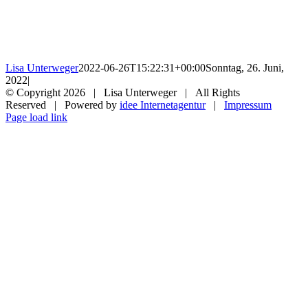
Lisa Unterweger
2022-06-26T15:22:31+00:00
Sonntag, 26. Juni,
2022
|
© Copyright
2026 | Lisa Unterweger | All Rights
Reserved | Powered by
idee Internetagentur
|
Impressum
Facebook
Instagram
Page load link
Nach
oben